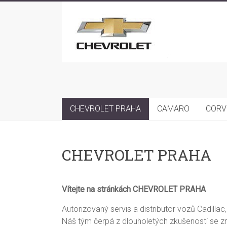
Skip
to
content
Chevrolet
Praha
CHEVROLET PRAHA
CAMARO
CORV
CHEVROLET PRAHA
Vítejte na stránkách CHEVROLET PRAHA
Autorizovaný servis a distributor vozů Cadillac,
Náš tým čerpá z dlouholetých zkušeností se z